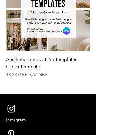
Aesthetic Pinterest Pin Templates
Canva Template
Precio
Precio de oferta
13,33 GBP
6,67 GBP
Instagram