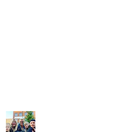
our house in beautiful Bali. And while
that happens we slow travel the world
as full time digital nomads with 2 kids.
We don't just 'travel' we live the place,
we feel the place - we work with energy
and frequency within the place.
Then we share that vibe on our blog to
help you raise your frequency to help
you on your own soul journey.
Don't forget to subscribe to our
newsletter and follow our socials below
to see where we're up to on our
journey...