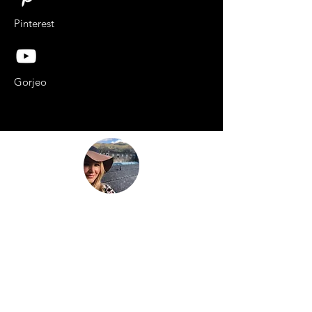
Pinterest
Gorjeo
“Be nothing like what the world told you to
be. Be everything your soul came here to
become.”
This is
not just another travel
blog.
We're a family that
sold up our
lives in the UK
and are now building