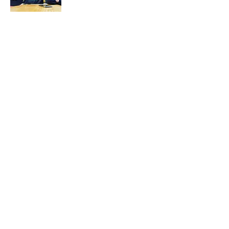
Sobre
nosotros
Hola, somos Fletch + Si, una pareja del
Reino Unido en busca de la felicidad con
nuestros 2 hijos (Lilly + Bertie)
+ el niño
grande Jo Egg.
Nos gusta viajar. Nos gusta
hacer cosas buenas, buen café, buena
comida, vivir un estilo de vida saludable.
Autodesarrollo, fitness + yoga y ser lo mejor
que podamos. Y hacerlo todo con niños.
Siga nuestro viaje viajando por el mundo, la
educación mundial, siguiendo el llamado de
nuestras almas para vivir la vida que todos
deberíamos vivir.
Lee mas...