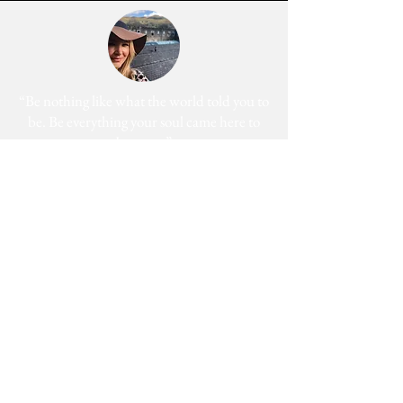
“Be nothing like what the world told you to
be. Be everything your soul came here to
become.”
This is
not just another travel
blog.
We're a family that
sold up our
lives in the UK
and are now building
our house in beautiful Bali. And while
that happens we slow travel the world
as full time digital nomads with 2 kids.
We don't just 'travel' we live the place,
we feel the place - we work with energy
and frequency within the place.
Then we share that vibe on our blog to