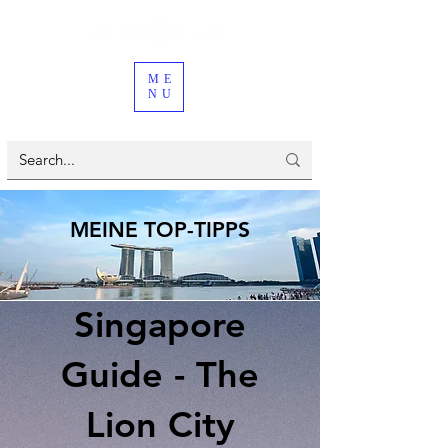
ME
NU
MEINE TOP-TIPPS
Singapore
Guide - The
Lion City