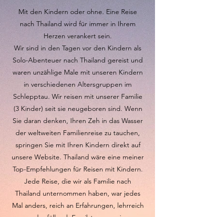
Mit den Kindern oder ohne. Eine Reise
nach Thailand wird für immer in Ihrem
Herzen verankert sein.
Wir sind in den Tagen vor den Kindern als
Solo-Abenteuer nach Thailand gereist und
waren unzählige Male mit unseren Kindern
in verschiedenen Altersgruppen im
Schlepptau.
Wir reisen mit unserer Familie
(3 Kinder) seit sie neugeboren sind. Wenn
Sie daran denken, Ihren Zeh in das Wasser
der weltweiten Familienreise zu tauchen,
springen Sie mit Ihren Kindern direkt auf
unsere Website. Thailand wäre eine meiner
Top-Empfehlungen für Reisen mit Kindern.
Jede Reise, die wir als Familie nach
Thailand unternommen haben, war jedes
Mal anders, reich an Erfahrungen, lehrreich