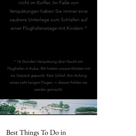
nicht im Koffer. Im Falle von
Verspätungen haben Sie immer eine
saubere Unterlage zum Schlafen auf
einer Flughafenetage mit Kindern *
* 16 Stunden Verspätung über Nacht am
Flughafen in Kuba. Wir hatten unsere Matten mit
ins Gepäck gepackt. Kein Schlaf. Am Anfang
eines sehr langen Fluges. = diesen Fehler nie
wieder gemacht.
Best Things To Do in