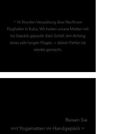
* 16 Stunden Verspätung über Nacht am
Flughafen in Kuba. Wir hatten unsere Matten mit
ins Gepäck gepackt. Kein Schlaf. Am Anfang
eines sehr langen Fluges. = diesen Fehler nie
wieder gemacht.
MEINE TOP-TIPPS
Flughafen-Tipp:
Reisen Sie
mit Yogamatten im Handgepäck +