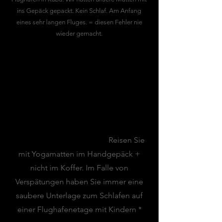
ins Gepäck gepackt. Kein Schlaf. Am Anfang
eines sehr langen Fluges. = diesen Fehler nie
wieder gemacht.
MEINE TOP-TIPPS
Flughafen-Tipp:
Reisen Sie
mit Yogamatten im Handgepäck +
nicht im Koffer. Im Falle von
Verspätungen haben Sie immer eine
saubere Unterlage zum Schlafen auf
einer Flughafenetage mit Kindern *