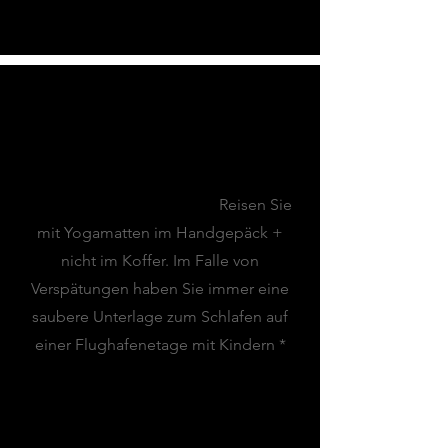
MEINE TOP-TIPPS
Flughafen-Tipp:
Reisen Sie
mit Yogamatten im Handgepäck +
nicht im Koffer. Im Falle von
Verspätungen haben Sie immer eine
saubere Unterlage zum Schlafen auf
einer Flughafenetage mit Kindern *