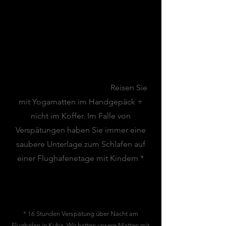
MEINE TOP-TIPPS
Flughafen-Tipp:
Reisen Sie
mit Yogamatten im Handgepäck +
nicht im Koffer. Im Falle von
Verspätungen haben Sie immer eine
saubere Unterlage zum Schlafen auf
einer Flughafenetage mit Kindern *
* 16 Stunden Verspätung über Nacht am
Flughafen in Kuba. Wir hatten unsere Matten mit