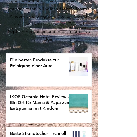
die Sie für Ihre Kinder tun können. Und
weil das Essen in Thailand für Familien mit
Kindern erschwinglich ist, sollten Sie sich
umsehen: Jetzt ist es an der Zeit, sich
inspirieren zu lassen und Ihren Träumen zu
folgen.
Die besten Produkte zur
Reinigung einer Aura
IKOS Oceania Hotel Review –
Ein Ort für Mama & Papa zum
Entspannen mit Kindern
Beste Strandtücher – schnell