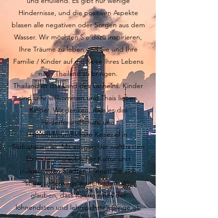
und erfüllend. Es gibt nur wenige
Hindernisse, und die positiven Aspekte
blasen alle negativen oder Sorgen aus dem
Wasser. Wir möchten Sie dazu inspirieren,
Ihre Träume zu leben und Sie und Ihre
Familie / Kinder auf die Reise Ihres Lebens
nach Thailand zu bringen.
Thailand ist das Land des Lächelns. Kinder
sind sehr willkommen und Thais lieben
Kinder. Wir denken, dass es das
kinderfreundlichste und
familienfreundlichste Reiseziel in
Südostasien ist. Mit einigen der weltbesten
Strände, unglaublicher Kultur und
pulsierenden Städten können Sie sich
sogar unterwegs weiterbilden. Wir
glauben, dass Reisen eines der
lohnendsten und lehrreichsten Dinge ist,