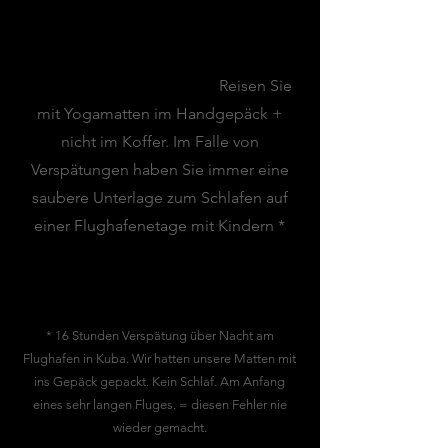
Flughafen-Tipp:
Reisen Sie
mit Yogamatten im Handgepäck +
nicht im Koffer. Im Falle von
Verspätungen haben Sie immer eine
saubere Unterlage zum Schlafen auf
einer Flughafenetage mit Kindern *
* 16 Stunden Verspätung über Nacht am
Flughafen in Kuba. Wir hatten unsere Matten mit
ins Gepäck gepackt. Kein Schlaf. Am Anfang
eines sehr langen Fluges. = diesen Fehler nie
wieder gemacht.