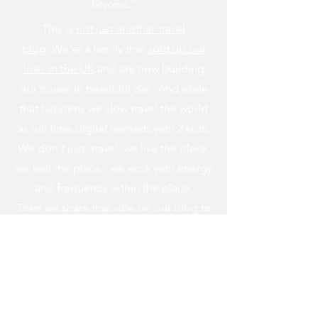
become.”
This is
not just another travel
blog.
We're a family that
sold up our
lives in the UK
and are now building
our house in beautiful Bali. And while
that happens we slow travel the world
as full time digital nomads with 2 kids.
We don't just 'travel' we live the place,
we feel the place - we work with energy
and frequency within the place.
Then we share that vibe on our blog to
help you raise your frequency to help
you on your own soul journey.
Don't forget to subscribe to our
newsletter and follow our socials below
to see where we're up to on our