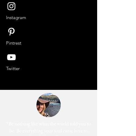
Instagram
Pintrest
Twitter
“Be nothing like what the world told you to
be. Be everything your soul came here to