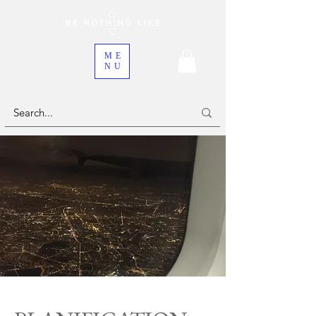
ME
NU