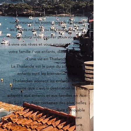
famille en Thaïlande a été à chaque fois
différent, riche en expériences, instructif et
épanouissant. Les obstacles sont peu
nombreux et les points positifs éliminent
les points négatifs ou les soucis de l'eau.
Nous voulons vous inspirer pour vous aider
à vivre vos rêves et vous emmener, vous et
votre famille / vos enfants, dans ce voyage
d'une vie en Thaïlande.
La Thaïlande est le pays du sourire. Les
enfants sont les bienvenus et les
Thaïlandais adorent les enfants. Nous
pensons que c'est la destination la plus
adaptée aux enfants et aux familles en Asie
du Sud-Est. Avec certaines des plus belles
plages du monde, une culture incroyable
et des villes dynamiques, vous pouvez
même vous instruire au fur et à mesure.