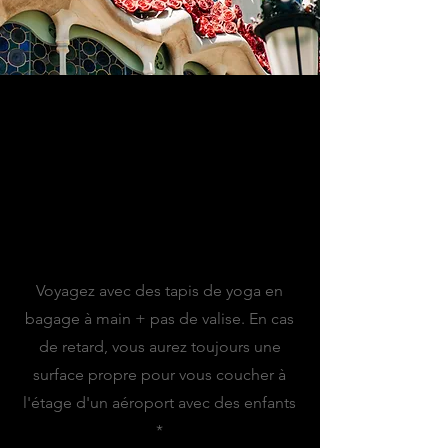
MES CONSEILS
Conseil d'aéroport :
Voyagez avec des tapis de yoga en
bagage à main + pas de valise. En cas
de retard, vous aurez toujours une
surface propre pour vous coucher à
l'étage d'un aéroport avec des enfants
*