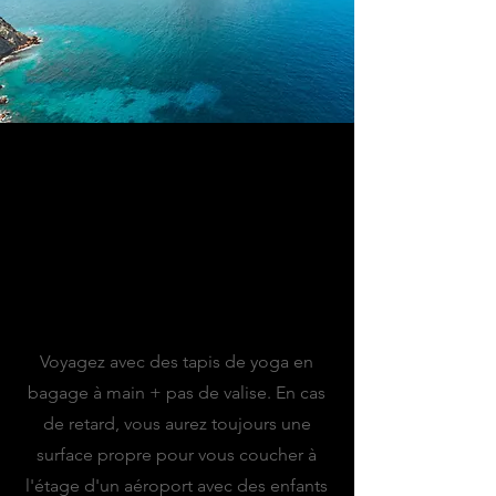
MES CONSEILS
Conseil d'aéroport :
Voyagez avec des tapis de yoga en
bagage à main + pas de valise. En cas
de retard, vous aurez toujours une
surface propre pour vous coucher à
l'étage d'un aéroport avec des enfants