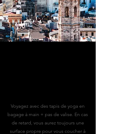
MES CONSEILS
Conseil d'aéroport :
Voyagez avec des tapis de yoga en
bagage à main + pas de valise. En cas
de retard, vous aurez toujours une
surface propre pour vous coucher à