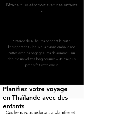
l'étage d'un aéroport avec des enfants
*
*retardé de 16 heures pendant la nuit à
l'aéroport de Cuba. Nous avions emballé nos
nattes avec les bagages. Pas de sommeil. Au
début d'un vol très long courrier. = Je n'ai plus
jamais fait cette erreur.
Planifiez votre voyage
en Thaïlande avec des
enfants
Ces liens vous aideront à planifier et