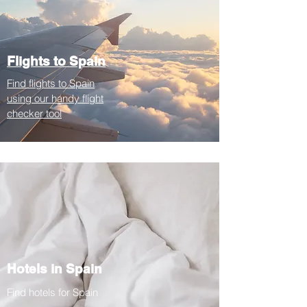
Flights to Spain
Find flights to Spain
using our handy flight
checker tool
Hotels in Spain
Find hotels for Spain