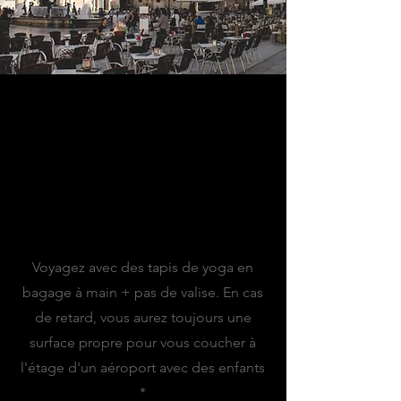
MES CONSEILS
Conseil d'aéroport :
Voyagez avec des tapis de yoga en
bagage à main + pas de valise. En cas
de retard, vous aurez toujours une
surface propre pour vous coucher à
l'étage d'un aéroport avec des enfants
*