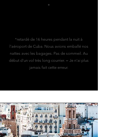
*
*retardé de 16 heures pendant la nuit à
l'aéroport de Cuba. Nous avions emballé nos
nattes avec les bagages. Pas de sommeil. Au
début d'un vol très long courrier. = Je n'ai plus
jamais fait cette erreur.