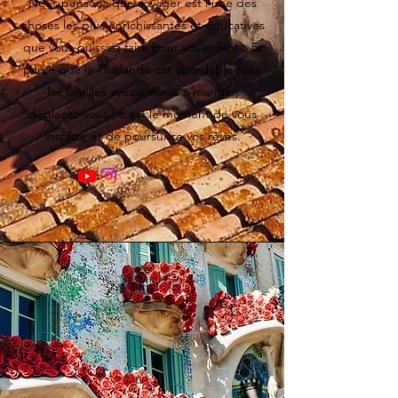
Nous pensons que voyager est l'une des
choses les plus enrichissantes et éducatives
que vous puissiez faire pour vos enfants. Et
parce que la Thaïlande est abordable pour
les familles avec enfants à manger,
déplacez-vous : c'est le moment de vous
inspirer et de poursuivre vos rêves.