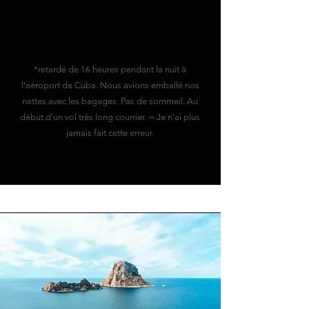
*retardé de 16 heures pendant la nuit à
l'aéroport de Cuba. Nous avions emballé nos
nattes avec les bagages. Pas de sommeil. Au
début d'un vol très long courrier. = Je n'ai plus
jamais fait cette erreur.