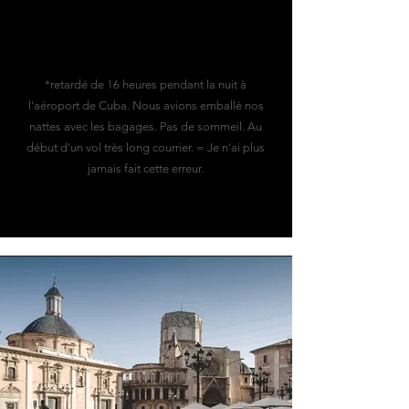
*retardé de 16 heures pendant la nuit à
l'aéroport de Cuba. Nous avions emballé nos
nattes avec les bagages. Pas de sommeil. Au
début d'un vol très long courrier. = Je n'ai plus
jamais fait cette erreur.