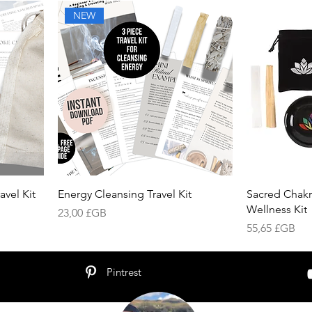
NEW
vel Kit
Energy Cleansing Travel Kit
Sacred Chakr
Wellness Kit
Prix
23,00 £GB
Prix
55,65 £GB
Pintrest