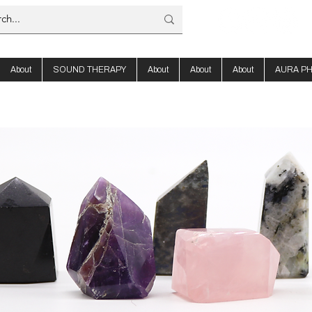
About
SOUND THERAPY
About
About
About
AURA P