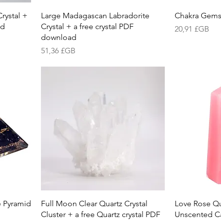
rystal +
Large Madagascan Labradorite
Chakra Gemst
ad
Crystal + a free crystal PDF
Prix
20,91 £GB
download
Prix
51,36 £GB
e Pyramid
Full Moon Clear Quartz Crystal
Love Rose Qu
Cluster + a free Quartz crystal PDF
Unscented C