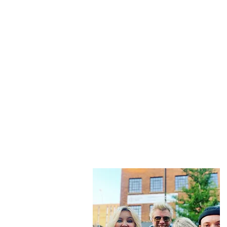
“Be nothing like w
This is
not just another travel blo
And while that happens we slow tr
f
Then we share that vi
Don't forget to subscribe