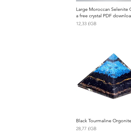
Large Moroccan Selenite C
a free crystal PDF downlo
Prix
12,33 £GB
Black Tourmaline Orgonit
Prix
28,77 £GB