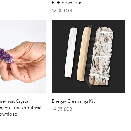
PDF download
Prix
13,00 £GB
ethyst Crystal
Energy Cleansing Kit
m) + a free Amethyst
Prix
14,95 £GB
download