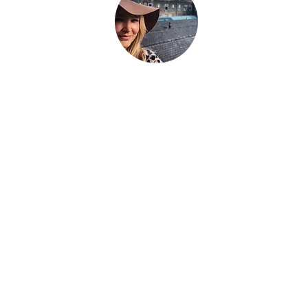
hat the world told you to be. Be everything your soul cam
g.
We're a family that
sold up our lives in the UK
and are now bui
avel the world as full time digital nomads with 2 kids. We don't 
eel the place - we work with energy and frequency within the pla
be on our blog to help you raise your frequency to help you on
 to our newsletter and follow our socials below to see where we
À propos de
nous