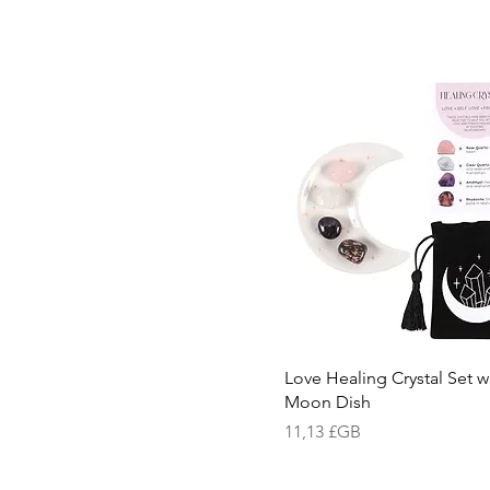
Love Healing Crystal Set w
Moon Dish
Prix
11,13 £GB