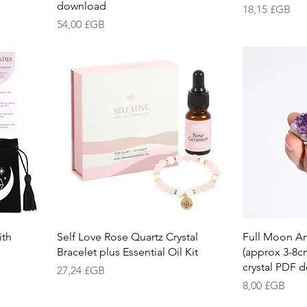
download
Prix
18,15 £GB
Prix
54,00 £GB
ith
Self Love Rose Quartz Crystal
Full Moon Am
Bracelet plus Essential Oil Kit
(approx 3-8c
crystal PDF 
Prix
27,24 £GB
Prix
8,00 £GB