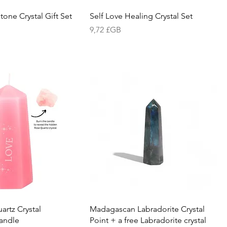
one Crystal Gift Set
Self Love Healing Crystal Set
Prix
9,72 £GB
artz Crystal
Madagascan Labradorite Crystal
andle
Point + a free Labradorite crystal