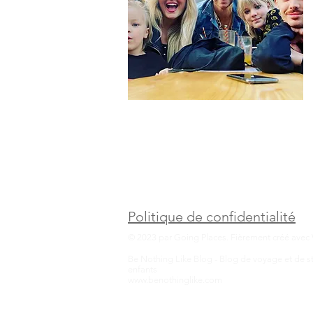
Politique de confidentialité
© 2023 par Going Places. Fièrement créé avec
Be Nothing Like Blog - Blog de voyage et de sty
enfants
www.benothinglike.com