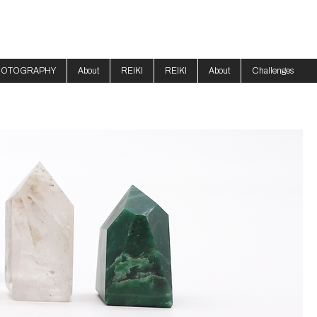
HOTOGRAPHY
About
REIKI
REIKI
About
Challenges