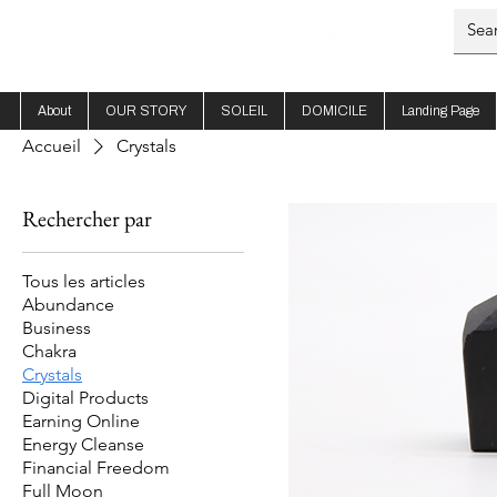
About
OUR STORY
SOLEIL
DOMICILE
Landing Page
Accueil
Crystals
Rechercher par
Tous les articles
Abundance
Business
Chakra
Crystals
Digital Products
Earning Online
Energy Cleanse
Financial Freedom
Full Moon